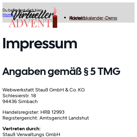
Du befindest dich hier:
Home
Impressum
Home
Adventskalender-Demo
Kontakt
Impressum
Angaben gemäß § 5 TMG
Webwerkstatt Stauß GmbH & Co. KG
Schlesierstr. 18
94436 Simbach
Handelsregister: HRB 12993
Registergericht: Amtsgericht Landshut
Vertreten durch:
Stauß Verwaltungs GmbH